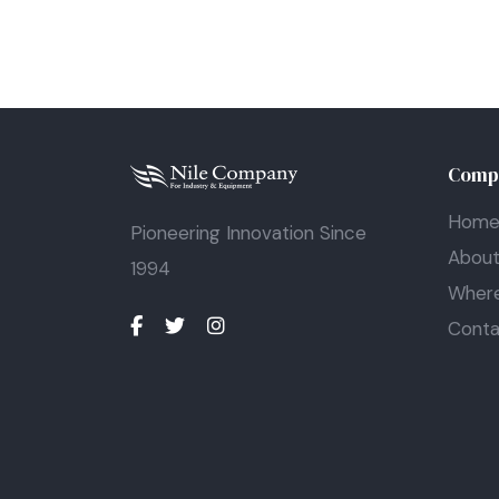
Comp
Hom
Pioneering Innovation Since
Abou
1994
Where
Conta