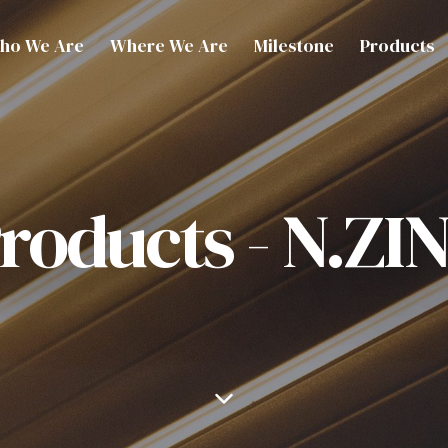
ho We Are
Where We Are
Milestone
Products
roducts - N.ZI