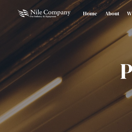
Home
About
W
P