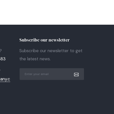
Subscribe our newsletter
?
Subscribe our newsletter to get
383
the latest news.
?
any.c