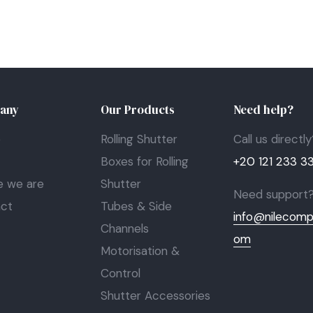
any
Our Products
Need help?
e
Rolling Shutter
Call us directly
t
Boxes for Rolling
+20 121 233 3
 we are
Shutter
Need support
ct
Tubes & Side
info@nilecomp
Channels
om
Motorisation &
Control
Shutter Accessories