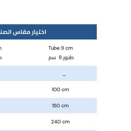
Recommended box size ( according to height) ( اختيار مقاس الصندوق ( وفقٌا للارتفاع
m
Tube 9 cm
طنبور 9 سم
طن
_
100 cm
150 cm
240 cm